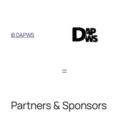
Ga
naar
de
inhoud
© DAPWS
Partners & Sponsors