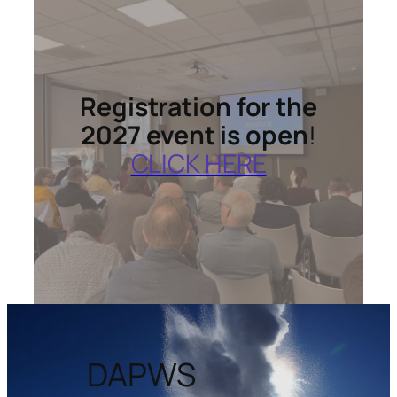
Registration for the
2027 event is open
!
CLICK HERE
DAPWS