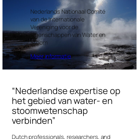
Nederlands Nationaal Comité
van de Internationale
Vereniging voor de
Eigenschappen van Water en
Stoom
Meer informatie
“Nederlandse expertise op
het gebied van water- en
stoomwetenschap
verbinden”
Dutch professionals, researchers, and