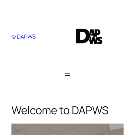
Ga
naar
de
inhoud
© DAPWS
Welcome to DAPWS